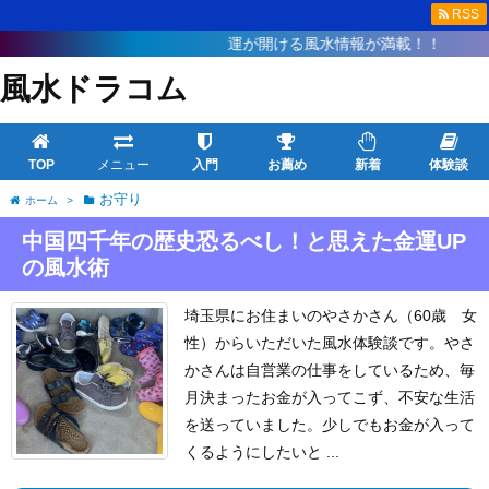
RSS
運が開ける風水情報が満載！！
風水ドラコム
TOP
メニュー
入門
お薦め
新着
体験談
お守り
ホーム
>
中国四千年の歴史恐るべし！と思えた金運UP
の風水術
埼玉県にお住まいのやさかさん（60歳 女
性）からいただいた風水体験談です。
やさ
かさんは自営業の仕事をしているため、毎
月決まったお金が入ってこず、不安な生活
を送っていました。
少しでもお金が入って
くるようにしたいと ...