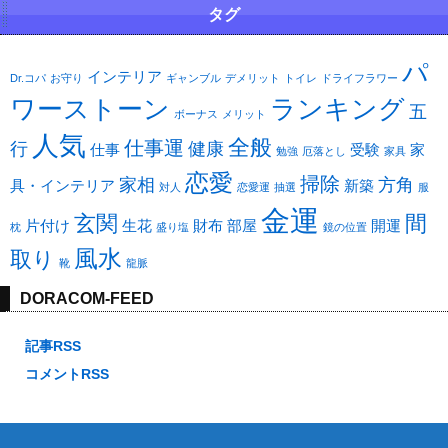
タグ
パ
インテリア
Dr.コパ
お守り
ギャンブル
デメリット
トイレ
ドライフラワー
ワーストーン
ランキング
五
ボーナス
メリット
人気
全般
仕事運
行
健康
仕事
受験
家
勉強
厄落とし
家具
恋愛
掃除
家相
方角
具・インテリア
新築
対人
恋愛運
抽選
服
金運
玄関
間
片付け
生花
財布
部屋
開運
枕
盛り塩
鏡の位置
風水
取り
靴
龍脈
DORACOM-FEED
記事RSS
コメントRSS