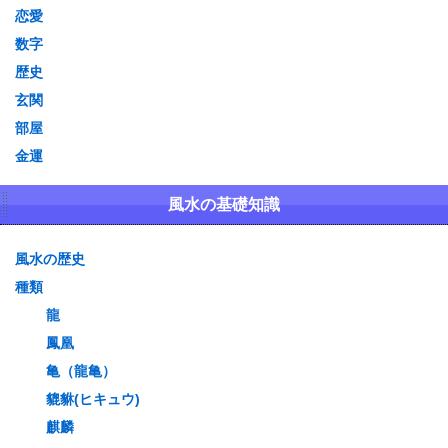
恋愛
数字
歴史
玄関
部屋
金運
風水の基礎知識
風水の歴史
種類
龍
鳳凰
亀（龍亀）
貔貅(ヒキュウ)
麒麟