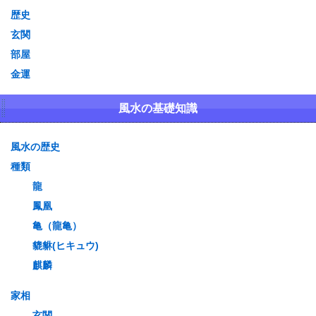
歴史
玄関
部屋
金運
風水の基礎知識
風水の歴史
種類
龍
鳳凰
亀（龍亀）
貔貅(ヒキュウ)
麒麟
家相
玄関