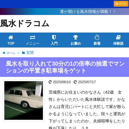
RSS
運が開ける風水情報が満載！！
風水ドラコム
TOP
メニュー
入門
お薦め
新着
体験談
玄関
ホーム
>
風水を取り入れて30分の1の倍率の抽選でマン
ションの平置き駐車場をゲット
2025/06/10
2025/07/17
茨城県にお住まいのかなさん（42歳 女
性）からいただいた風水体験談です。
かな
さんは育児にパートにと大忙しで家が散ら
かるようになっていました。
段々と運気が
下がってしまったのか、夫婦喧嘩をしたり
株が下落したり、うま ...