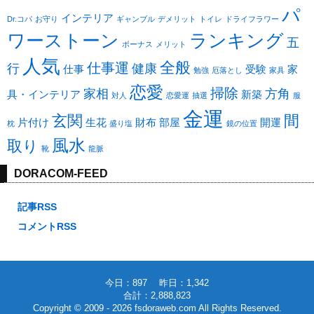
パ
インテリア
Dr.コパ
お守り
ギャンブル
デメリット
トイレ
ドライフラワー
ワーストーン
ランキング
五
ボーナス
メリット
人気
全般
仕事運
行
健康
仕事
受験
家
勉強
厄落とし
家具
恋愛
掃除
家相
方角
具・インテリア
新築
対人
恋愛運
抽選
服
金運
玄関
間
片付け
生花
財布
部屋
開運
枕
盛り塩
鏡の位置
風水
取り
靴
龍脈
DORACOM-FEED
記事RSS
コメントRSS
今日：897 昨日：1,342
合計：2,888,823
Copyright © 2009 - 2026
fsdoraweb.com
All Rights Reserved.