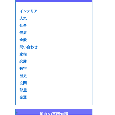
インテリア
人気
仕事
健康
全般
問い合わせ
家相
恋愛
数字
歴史
玄関
部屋
金運
風水の基礎知識