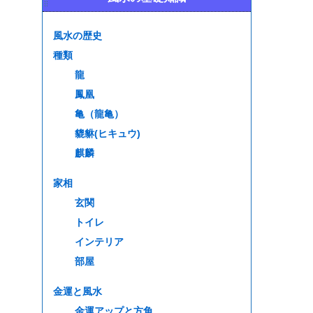
風水の歴史
種類
龍
鳳凰
亀（龍亀）
貔貅(ヒキュウ)
麒麟
家相
玄関
トイレ
インテリア
部屋
金運と風水
金運アップと方角