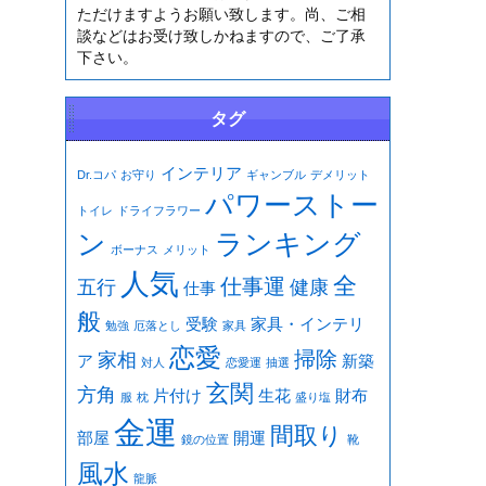
ただけますようお願い致します。尚、ご相
談などはお受け致しかねますので、ご了承
下さい。
タグ
インテリア
Dr.コパ
お守り
ギャンブル
デメリット
パワーストー
トイレ
ドライフラワー
ン
ランキング
ボーナス
メリット
人気
全
仕事運
五行
健康
仕事
般
受験
家具・インテリ
勉強
厄落とし
家具
恋愛
掃除
家相
ア
新築
対人
恋愛運
抽選
玄関
方角
片付け
生花
財布
服
枕
盛り塩
金運
間取り
部屋
開運
鏡の位置
靴
風水
龍脈