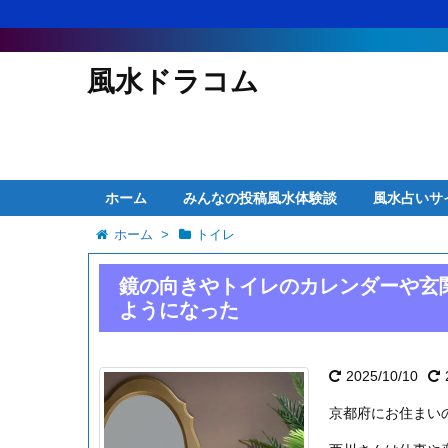
風水ドラコム
ホーム
みんなの投稿風水体験談
風水占いサ
ホーム
>
トイレ
鏡の向きやトイレのカレンダーや玄
ようになった
2025/10/10
京都府にお住まい