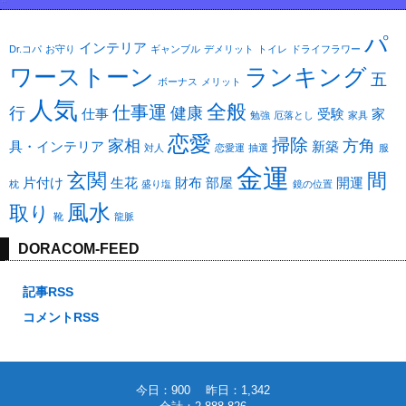
パ
インテリア
Dr.コパ
お守り
ギャンブル
デメリット
トイレ
ドライフラワー
ワーストーン
ランキング
五
ボーナス
メリット
人気
全般
仕事運
行
健康
仕事
受験
家
勉強
厄落とし
家具
恋愛
掃除
家相
方角
具・インテリア
新築
対人
恋愛運
抽選
服
金運
玄関
間
片付け
生花
財布
部屋
開運
枕
盛り塩
鏡の位置
風水
取り
靴
龍脈
DORACOM-FEED
記事RSS
コメントRSS
今日：900 昨日：1,342