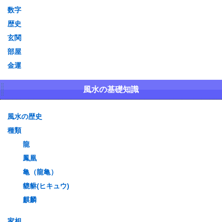
数字
歴史
玄関
部屋
金運
風水の基礎知識
風水の歴史
種類
龍
鳳凰
亀（龍亀）
貔貅(ヒキュウ)
麒麟
家相