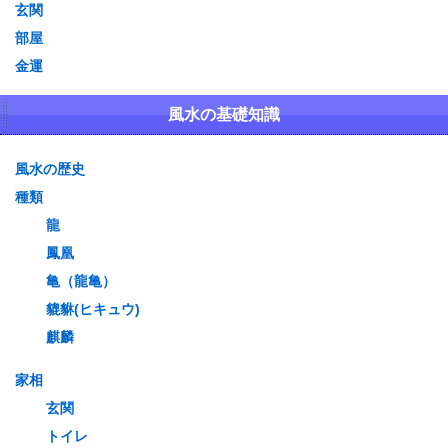
玄関
部屋
金運
風水の基礎知識
風水の歴史
種類
龍
鳳凰
亀（龍亀）
貔貅(ヒキュウ)
麒麟
家相
玄関
トイレ