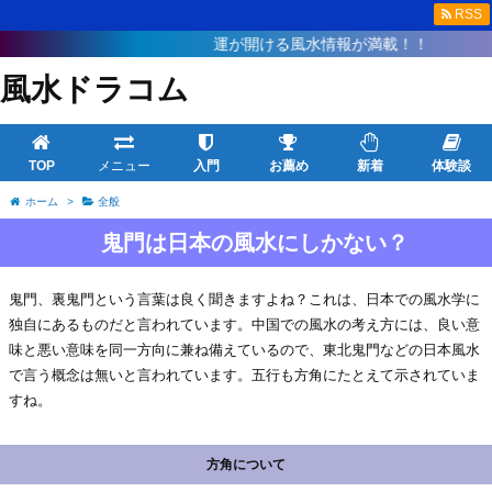
RSS
運が開ける風水情報が満載！！
風水ドラコム
TOP
メニュー
入門
お薦め
新着
体験談
ホーム
>
全般
鬼門は日本の風水にしかない？
鬼門、裏鬼門という言葉は良く聞きますよね？これは、日本での風水学に
独自にあるものだと言われています。中国での風水の考え方には、良い意
味と悪い意味を同一方向に兼ね備えているので、東北鬼門などの日本風水
で言う概念は無いと言われています。五行も方角にたとえて示されていま
すね。
方角について