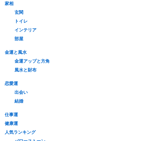
家相
玄関
トイレ
インテリア
部屋
金運と風水
金運アップと方角
風水と財布
恋愛運
出会い
結婚
仕事運
健康運
人気ランキング