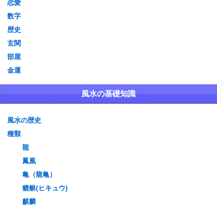
恋愛
数字
歴史
玄関
部屋
金運
風水の基礎知識
風水の歴史
種類
龍
鳳凰
亀（龍亀）
貔貅(ヒキュウ)
麒麟