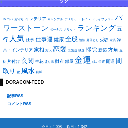
タグ
パ
インテリア
Dr.コパ
お守り
ギャンブル
デメリット
トイレ
ドライフラワー
ワーストーン
ランキング
五
ボーナス
メリット
人気
全般
仕事運
行
健康
仕事
受験
家
勉強
厄落とし
家具
恋愛
掃除
家相
方角
具・インテリア
新築
対人
恋愛運
抽選
服
金運
玄関
間
片付け
生花
財布
部屋
開運
枕
盛り塩
鏡の位置
風水
取り
靴
龍脈
DORACOM-FEED
記事RSS
コメントRSS
今日：2,008 昨日：1,342