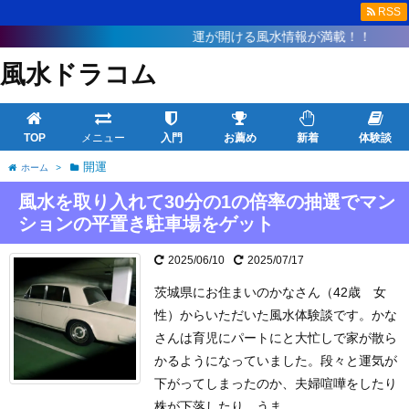
RSS
運が開ける風水情報が満載！！
風水ドラコム
TOP
メニュー
入門
お薦め
新着
体験談
開運
ホーム
>
風水を取り入れて30分の1の倍率の抽選でマン
ションの平置き駐車場をゲット
2025/06/10
2025/07/17
茨城県にお住まいのかなさん（42歳 女
性）からいただいた風水体験談です。
かな
さんは育児にパートにと大忙しで家が散ら
かるようになっていました。
段々と運気が
下がってしまったのか、夫婦喧嘩をしたり
株が下落したり、うま ...