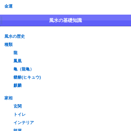
金運
風水の基礎知識
風水の歴史
種類
龍
鳳凰
亀（龍亀）
貔貅(ヒキュウ)
麒麟
家相
玄関
トイレ
インテリア
部屋