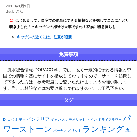
2010年1月9日
Judy さん
はじめまして。自宅での簡単にできる情報などを探してここにたどり
着きました＾＾キッチンの掃除は大事ですね！家族に喘息持ちも ...
キッチンの近くには、注意が必要...
免責事項
「風水総合情報-DORACOM-」では、広く一般的に伝わる情報と中
国での情報を基にサイトを構成しておりますので、サイトを訪問し
て下さった方は、参考程度にご覧いただけますようお願い致しま
す。尚、ご相談などはお受け致しかねますので、ご了承下さい。
タグ
パ
インテリア
Dr.コパ
お守り
ギャンブル
デメリット
トイレ
ドライフラワー
ワーストーン
ランキング
五
ボーナス
メリット