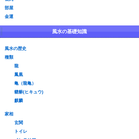
部屋
金運
風水の基礎知識
風水の歴史
種類
龍
鳳凰
亀（龍亀）
貔貅(ヒキュウ)
麒麟
家相
玄関
トイレ