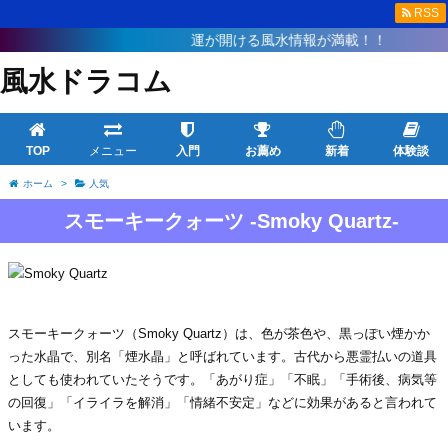
RSS
運が開ける風水情報が満載！！
風水ドラコム
TOP
メニュー
入門
お薦め
新着
体験談
ホーム
>
人気
スモーキークォーツ -Smoky Quartz-
スモーキークォーツ（Smoky Quartz）は、色が茶色や、黒っぽい煙かか
った水晶で、別名「煙水晶」と呼ばれています。古代から悪霊払いの道具
としても使われていたそうです。「あがり症」「不眠」「手術後、病気等
の回復」「イライラを解消」「情緒不安定」などに効果があると言われて
います。