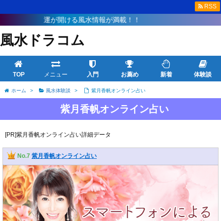
RSS
運が開ける風水情報が満載！！
風水ドラコム
TOP
メニュー
入門
お薦め
新着
体験談
ホーム
>
風水体験談
>
紫月香帆オンライン占い
紫月香帆オンライン占い
[PR]紫月香帆オンライン占い詳細データ
No.7
紫月香帆オンライン占い