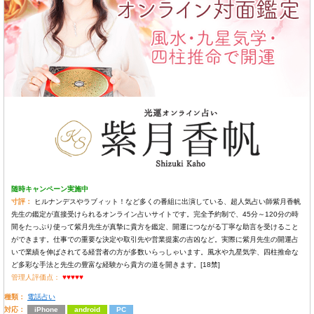
随時キャンペーン実施中
寸評：
ヒルナンデスやラブィット！など多くの番組に出演している、超人気占い師紫月香帆
先生の鑑定が直接受けられるオンライン占いサイトです。完全予約制で、45分～120分の時
間をたっぷり使って紫月先生が真摯に貴方を鑑定、開運につながる丁寧な助言を受けること
ができます。仕事での重要な決定や取引先や営業提案の吉凶など。実際に紫月先生の開運占
いで業績を伸ばされてる経営者の方が多数いらっしゃいます。風水や九星気学、四柱推命な
ど多彩な手法と先生の豊富な経験から貴方の道を開きます。[18禁]
管理人評価点：
♥♥♥♥♥
種類：
電話占い
対応：
iPhone
android
PC