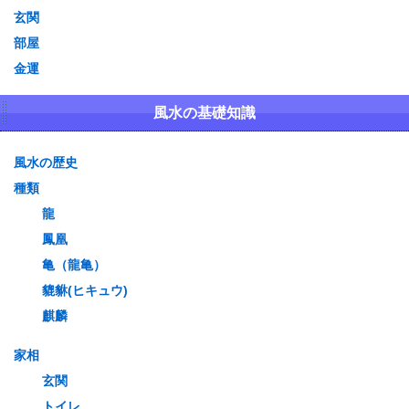
玄関
部屋
金運
風水の基礎知識
風水の歴史
種類
龍
鳳凰
亀（龍亀）
貔貅(ヒキュウ)
麒麟
家相
玄関
トイレ