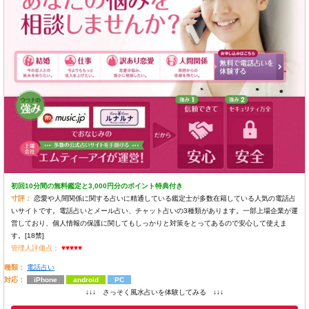
初回10分間の無料鑑定と3,000円分のポイント特典付き
寸評：
恋愛や人間関係に関する占いに精通している鑑定士が多数在籍している人気の電話占
いサイトです。電話占いとメール占い、チャット占いの3種類があります。一部上場企業が運
営しており、個人情報の保護に関してもしっかりと対策をとってあるので安心して使えま
す。[18禁]
管理人評価点：
♥♥♥♥♥
種類：
電話占い
対応：
iPhone
android
PC
↓↓↓ さっそく風水占いを体験してみる ↓↓↓