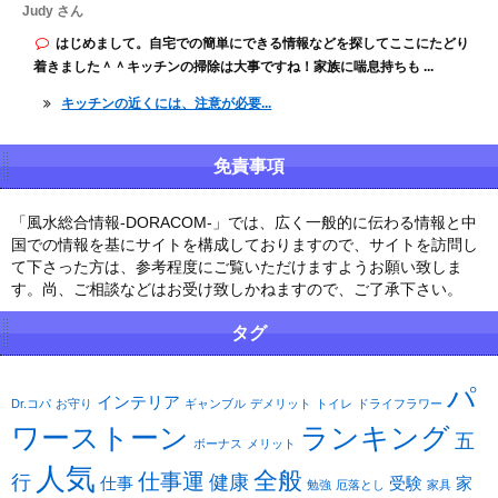
Judy さん
はじめまして。自宅での簡単にできる情報などを探してここにたどり
着きました＾＾キッチンの掃除は大事ですね！家族に喘息持ちも ...
キッチンの近くには、注意が必要...
免責事項
「風水総合情報-DORACOM-」では、広く一般的に伝わる情報と中
国での情報を基にサイトを構成しておりますので、サイトを訪問し
て下さった方は、参考程度にご覧いただけますようお願い致しま
す。尚、ご相談などはお受け致しかねますので、ご了承下さい。
タグ
パ
インテリア
Dr.コパ
お守り
ギャンブル
デメリット
トイレ
ドライフラワー
ワーストーン
ランキング
五
ボーナス
メリット
人気
全般
仕事運
行
健康
仕事
受験
家
勉強
厄落とし
家具