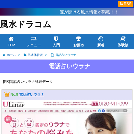
RSS
運が開ける風水情報が満載！！
風水ドラコム
TOP
メニュー
入門
お薦め
新着
体験談
ホーム
>
風水体験談
>
電話占いウラナ
電話占いウラナ
[PR]電話占いウラナ詳細データ
No.9
電話占いウラナ