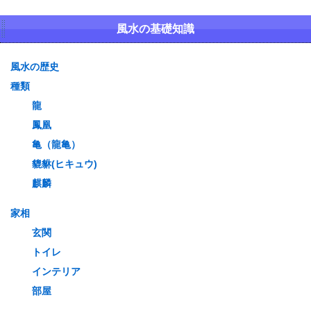
風水の基礎知識
風水の歴史
種類
龍
鳳凰
亀（龍亀）
貔貅(ヒキュウ)
麒麟
家相
玄関
トイレ
インテリア
部屋