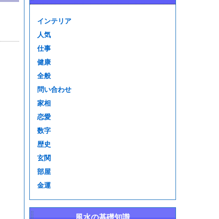
インテリア
人気
仕事
健康
全般
問い合わせ
家相
恋愛
数字
歴史
玄関
部屋
金運
風水の基礎知識