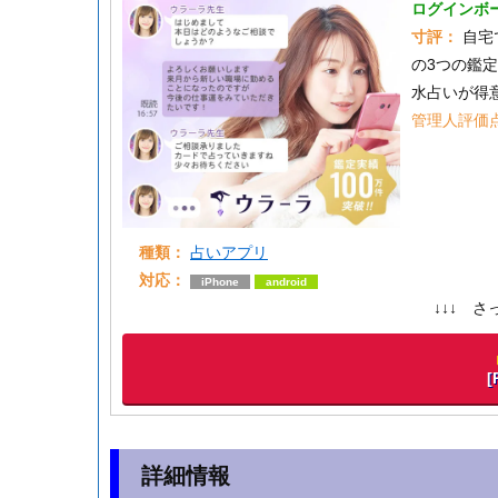
ログインボ
寸評：
自宅
の3つの鑑
水占いが得意
管理人評価
種類：
占いアプリ
対応：
iPhone
android
↓↓↓ 
詳細情報