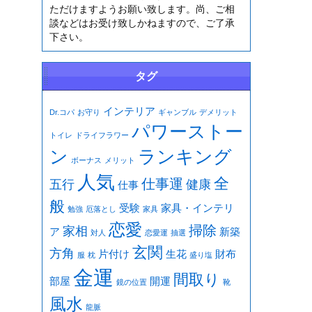
ただけますようお願い致します。尚、ご相
談などはお受け致しかねますので、ご了承
下さい。
タグ
インテリア
Dr.コパ
お守り
ギャンブル
デメリット
パワーストー
トイレ
ドライフラワー
ン
ランキング
ボーナス
メリット
人気
全
仕事運
五行
健康
仕事
般
受験
家具・インテリ
勉強
厄落とし
家具
恋愛
掃除
家相
ア
新築
対人
恋愛運
抽選
玄関
方角
片付け
生花
財布
服
枕
盛り塩
金運
間取り
部屋
開運
鏡の位置
靴
風水
龍脈